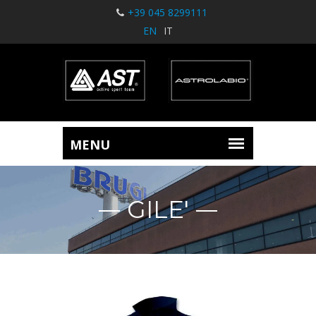
+39 045 8299111
EN
IT
GILE'