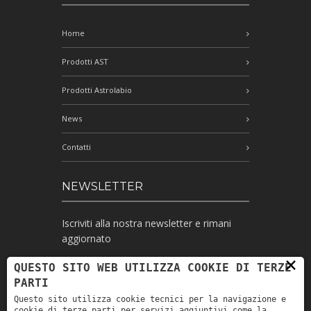
Home
Prodotti AST
Prodotti Astrolabio
News
Contatti
NEWSLETTER
Iscriviti alla nostra newsletter e rimani
aggiornato
×
QUESTO SITO WEB UTILIZZA COOKIE DI TERZE
PARTI
Ho letto l'informativa e autorizzo il
Questo sito utilizza cookie tecnici per la navigazione e
trattamento dei miei dati personali per le
cookie di terze parti per servizi aggiuntivi come la