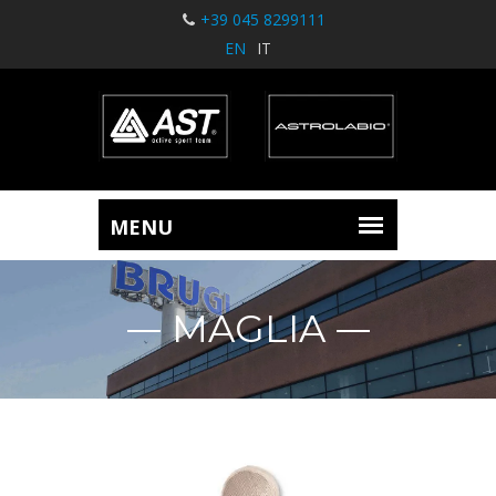
+39 045 8299111
EN
IT
MAGLIA