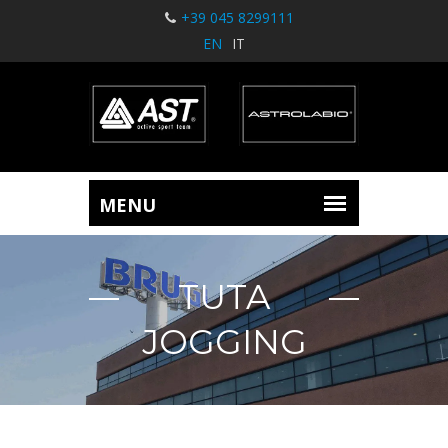
+39 045 8299111
EN
IT
TUTA
JOGGING