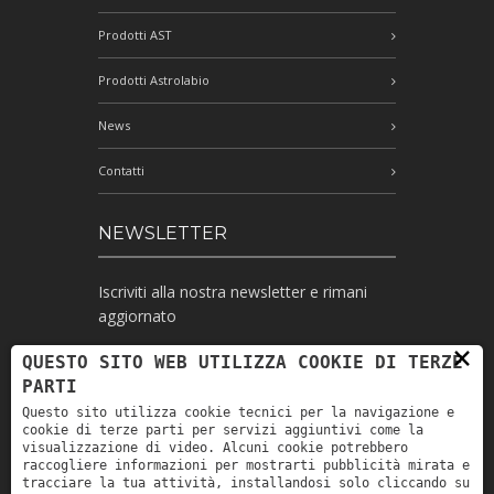
Prodotti AST
Prodotti Astrolabio
News
Contatti
NEWSLETTER
Iscriviti alla nostra newsletter e rimani
aggiornato
×
QUESTO SITO WEB UTILIZZA COOKIE DI TERZE
PARTI
Ho letto l'informativa e autorizzo il
Questo sito utilizza cookie tecnici per la navigazione e
trattamento dei miei dati personali per le
cookie di terze parti per servizi aggiuntivi come la
finalità ivi indicate *
visualizzazione di video. Alcuni cookie potrebbero
raccogliere informazioni per mostrarti pubblicità mirata e
tracciare la tua attività, installandosi solo cliccando su