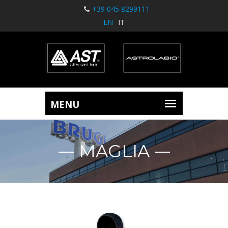
+39 045 8299111
EN
IT
MAGLIA