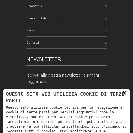
Prodotti AST
Prodotti Astrolabio
News
Contatti
NEWSLETTER
Iscriviti alla nostra newsletter e rimani
aggiornato
×
QUESTO SITO WEB UTILIZZA COOKIE DI TERZE
PARTI
Ho letto l'informativa e autorizzo il
Questo sito utilizza cookie tecnici per la navigazione e
trattamento dei miei dati personali per le
cookie di terze parti per servizi aggiuntivi come la
finalità ivi indicate *
visualizzazione di video. Alcuni cookie potrebbero
raccogliere informazioni per mostrarti pubblicità mirata e
tracciare la tua attività, installandosi solo cliccando su
"Accetta tutti i cookie". Puoi modificare le tue