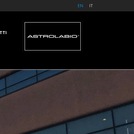
EN
IT
TTI