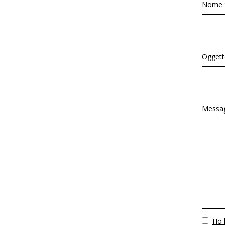
Nome 
Oggett
Messag
Vuoto
Ho l