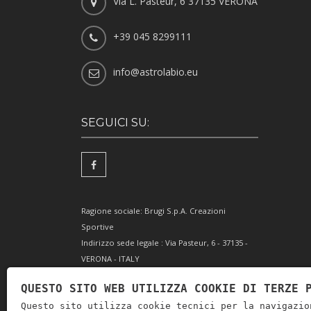
Via L. Pasteur, 6 37135 VERONA
+39 045 8299111
info@astrolabio.eu
SEGUICI SU:
Ragione sociale: Brugi S.p.A. Creazioni
Sportive
Indirizzo sede legale : Via Pasteur, 6 - 37135 -
VERONA - ITALY
Partita IVA IT0088069 023 5
QUESTO SITO WEB UTILIZZA COOKIE DI TERZE 
Codice Fiscale e Iscrizione Reg. Impr. Verona
Questo sito utilizza cookie tecnici per la navigazio
0051416 024 1