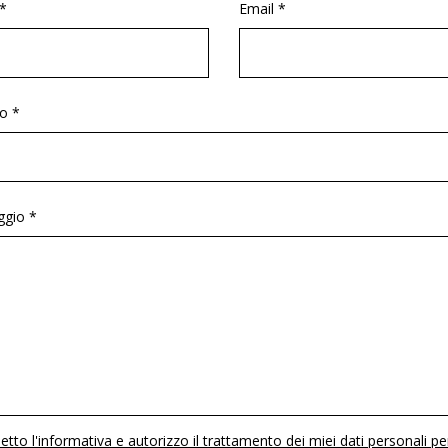
*
Email *
o *
gio *
etto l'informativa e autorizzo il trattamento dei miei dati personali pe