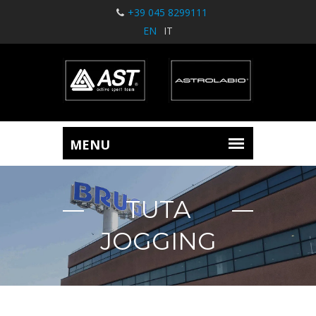
+39 045 8299111
EN
IT
TUTA
JOGGING