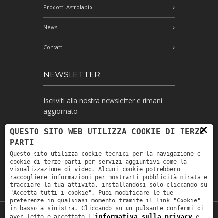
Prodotti Astrolabio
News
Contatti
NEWSLETTER
Iscriviti alla nostra newsletter e rimani
aggiornato
×
QUESTO SITO WEB UTILIZZA COOKIE DI TERZE
PARTI
Ho letto l'informativa e autorizzo il
Questo sito utilizza cookie tecnici per la navigazione e
trattamento dei miei dati personali per le
cookie di terze parti per servizi aggiuntivi come la
finalità ivi indicate *
visualizzazione di video. Alcuni cookie potrebbero
raccogliere informazioni per mostrarti pubblicità mirata e
tracciare la tua attività, installandosi solo cliccando su
"Accetta tutti i cookie". Puoi modificare le tue
preferenze in qualsiasi momento tramite il link "Cookie"
in basso a sinistra. Cliccando su un pulsante confermi di
informativa sulla privacy
aver letto e accettato l'
e