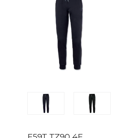
F59T TZ90 4F