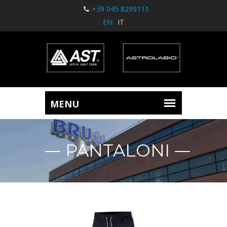
+39 045 8299111
EN
IT
PANTALONI