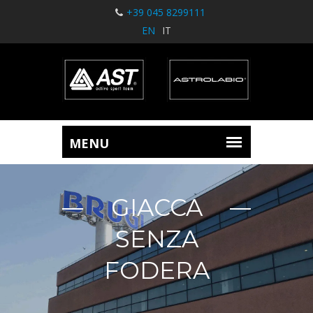
+39 045 8299111
EN
IT
GIACCA
SENZA
FODERA