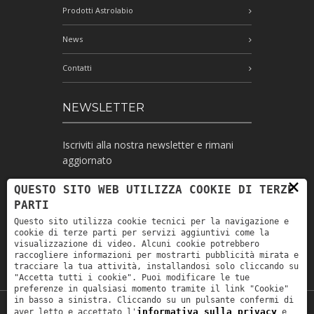
Prodotti Astrolabio
News
Contatti
NEWSLETTER
Iscriviti alla nostra newsletter e rimani
aggiornato
×
QUESTO SITO WEB UTILIZZA COOKIE DI TERZE
PARTI
Ho letto l'informativa e autorizzo il
Questo sito utilizza cookie tecnici per la navigazione e
trattamento dei miei dati personali per le
cookie di terze parti per servizi aggiuntivi come la
finalità ivi indicate *
visualizzazione di video. Alcuni cookie potrebbero
raccogliere informazioni per mostrarti pubblicità mirata e
tracciare la tua attività, installandosi solo cliccando su
"Accetta tutti i cookie". Puoi modificare le tue
preferenze in qualsiasi momento tramite il link "Cookie"
in basso a sinistra. Cliccando su un pulsante confermi di
informativa sulla privacy
aver letto e accettato l'
e