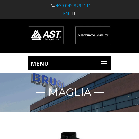
+39 045 8299111
EN
IT
MAGLIA