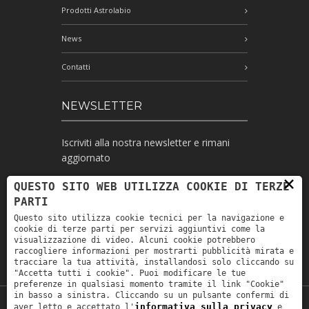
Prodotti Astrolabio
News
Contatti
NEWSLETTER
Iscriviti alla nostra newsletter e rimani
aggiornato
×
QUESTO SITO WEB UTILIZZA COOKIE DI TERZE
PARTI
Ho letto l'informativa e autorizzo il
Questo sito utilizza cookie tecnici per la navigazione e
trattamento dei miei dati personali per le
cookie di terze parti per servizi aggiuntivi come la
finalità ivi indicate *
visualizzazione di video. Alcuni cookie potrebbero
raccogliere informazioni per mostrarti pubblicità mirata e
tracciare la tua attività, installandosi solo cliccando su
"Accetta tutti i cookie". Puoi modificare le tue
preferenze in qualsiasi momento tramite il link "Cookie"
in basso a sinistra. Cliccando su un pulsante confermi di
informativa sulla privacy
aver letto e accettato l'
e