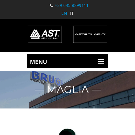
+39 045 8299111
EN
IT
MAGLIA