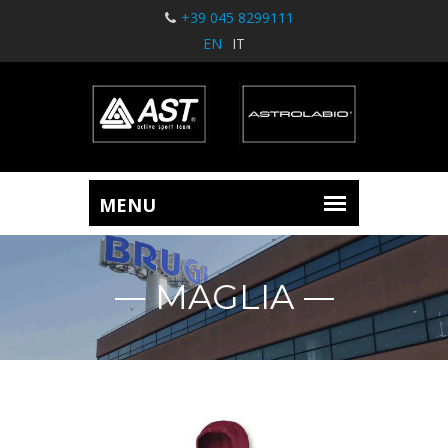
+39 045 8299111
EN
IT
MAGLIA