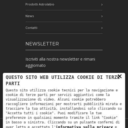
Prodotti Astrolabio
News
Contatti
NEWSLETTER
Iscriviti alla nostra newsletter e rimani
aggiornato
×
QUESTO SITO WEB UTILIZZA COOKIE DI TERZE
PARTI
Ho letto l'informativa e autorizzo il
Questo sito utilizza cookie tecnici per la navigazione e
trattamento dei miei dati personali per le
cookie di terze parti per servizi aggiuntivi come la
finalità ivi indicate *
visualizzazione di video. Alcuni cookie potrebbero
raccogliere informazioni per mostrarti pubblicità mirata e
tracciare la tua attività, installandosi solo cliccando su
"Accetta tutti i cookie". Puoi modificare le tue
preferenze in qualsiasi momento tramite il link "Cookie"
in basso a sinistra. Cliccando su un pulsante confermi di
informativa sulla privacy
aver letto e accettato l'
e