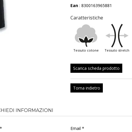
Ean
: 8300163965881
Caratteristiche
tessuto cotone
tessuto stretch
Scarica scheda prodotto
Torna indietro
CHIEDI INFORMAZIONI
*
Email *