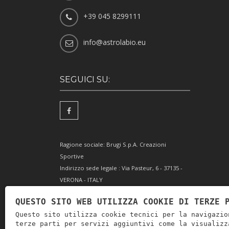
+39 045 8299111
info@astrolabio.eu
SEGUICI SU:
Ragione sociale: Brugi S.p.A. Creazioni
Sportive
Indirizzo sede legale : Via Pasteur, 6 - 37135 -
VERONA - ITALY
Partita IVA IT0088069 023 5
QUESTO SITO WEB UTILIZZA COOKIE DI TERZE 
Codice Fiscale e Iscrizione Reg. Impr. Verona
Questo sito utilizza cookie tecnici per la navigazio
0051416 024 1
terze parti per servizi aggiuntivi come la visualizz
REA 166179 Verona -Cap. Soc. € 10.000.000 i.v. -