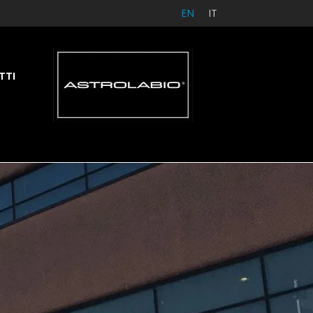
EN
IT
TTI