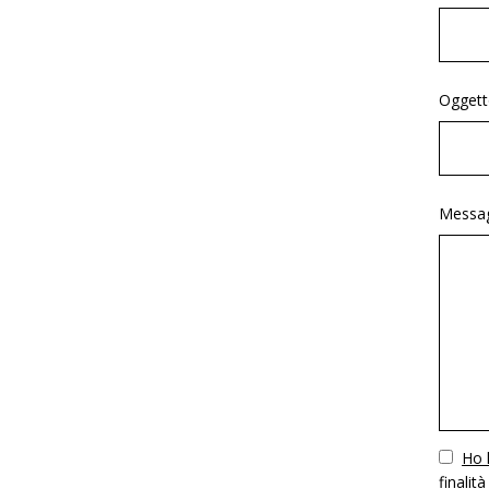
Oggett
Messag
Vuoto
Ho l
finalità