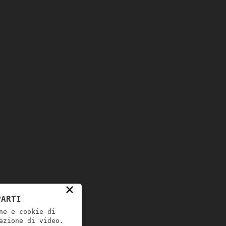
×
PARTI
ne e cookie di
azione di video.