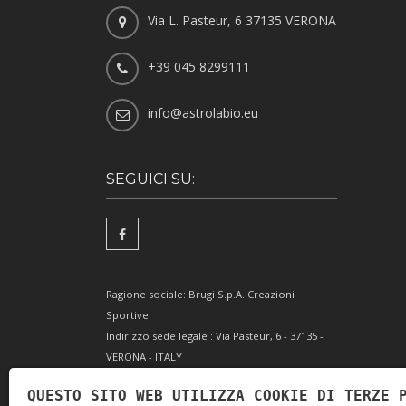
Via L. Pasteur, 6 37135 VERONA
+39 045 8299111
info@astrolabio.eu
SEGUICI SU:
Ragione sociale: Brugi S.p.A. Creazioni
Sportive
Indirizzo sede legale : Via Pasteur, 6 - 37135 -
VERONA - ITALY
Partita IVA IT0088069 023 5
QUESTO SITO WEB UTILIZZA COOKIE DI TERZE 
Codice Fiscale e Iscrizione Reg. Impr. Verona