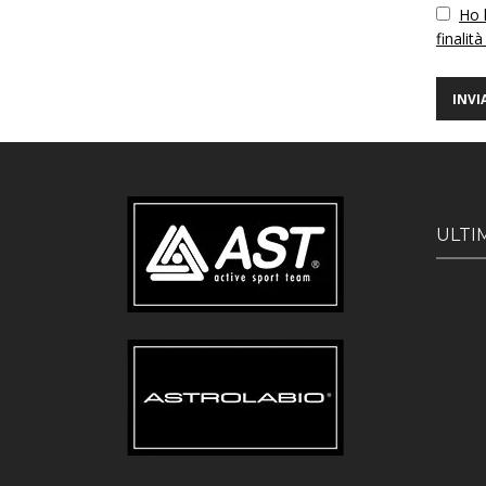
Vuoto
Ho l
finalità
ULTI