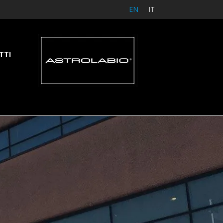
EN
IT
TTI