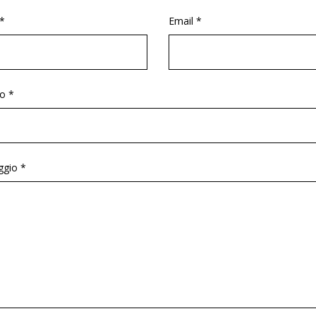
*
Email *
o *
gio *