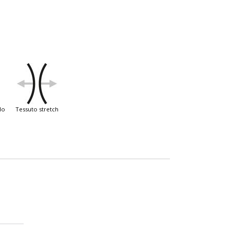
llo
tessuto stretch