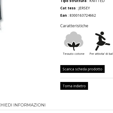
Tipo struttura
: KNITTED
Cat tess
: JERSEY
Ean
: 8300163724662
Caratteristiche
tessuto cotone
per attivita' di ba
Scarica scheda prodotto
Torna indietro
CHIEDI INFORMAZIONI