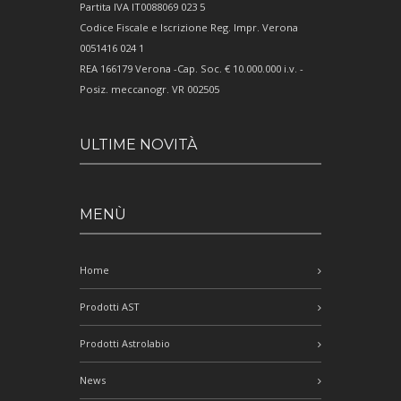
Partita IVA IT0088069 023 5
Codice Fiscale e Iscrizione Reg. Impr. Verona
0051416 024 1
REA 166179 Verona -Cap. Soc. € 10.000.000 i.v. -
Posiz. meccanogr. VR 002505
ULTIME NOVITÀ
MENÙ
Home
Prodotti AST
Prodotti Astrolabio
News