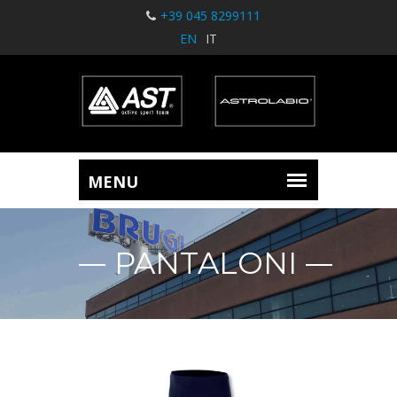
+39 045 8299111
EN
IT
PANTALONI