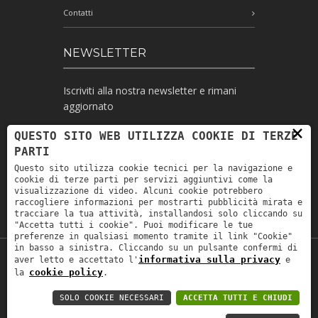
Contatti
NEWSLETTER
Iscriviti alla nostra newsletter e rimani
aggiornato
×
QUESTO SITO WEB UTILIZZA COOKIE DI TERZE
PARTI
Ho letto l'informativa e autorizzo il
Questo sito utilizza cookie tecnici per la navigazione e
trattamento dei miei dati personali per le
cookie di terze parti per servizi aggiuntivi come la
finalità ivi indicate *
visualizzazione di video. Alcuni cookie potrebbero
raccogliere informazioni per mostrarti pubblicità mirata e
tracciare la tua attività, installandosi solo cliccando su
"Accetta tutti i cookie". Puoi modificare le tue
preferenze in qualsiasi momento tramite il link "Cookie"
in basso a sinistra. Cliccando su un pulsante confermi di
informativa sulla privacy
aver letto e accettato l'
e
Copyright © 2019
Astrolabio
. P.IVA:
cookie policy
la
.
IT00880690235 - All Rights Reserved -
Privacy policy
-
Privacy policy B2B
-
Area
SOLO COOKIE NECESSARI
ACCETTA TUTTI E CHIUDI
riservata