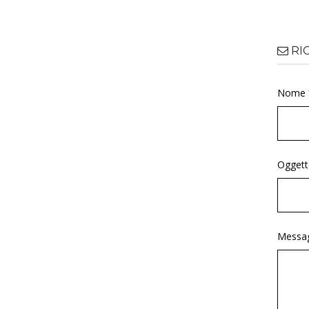
RI
Nome 
Oggett
Messag