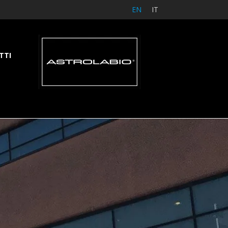
EN
IT
TTI