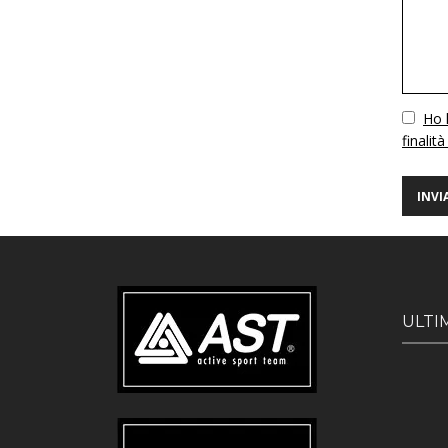
Vuoto
Ho l
finalità
ULTI