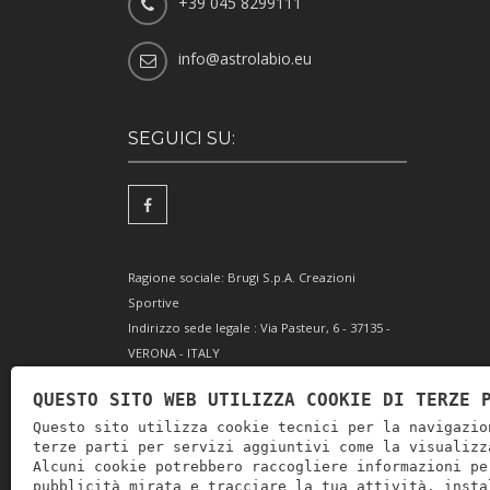
+39 045 8299111
info@astrolabio.eu
SEGUICI SU:
Ragione sociale: Brugi S.p.A. Creazioni
Sportive
Indirizzo sede legale : Via Pasteur, 6 - 37135 -
VERONA - ITALY
Partita IVA IT0088069 023 5
QUESTO SITO WEB UTILIZZA COOKIE DI TERZE 
Codice Fiscale e Iscrizione Reg. Impr. Verona
Questo sito utilizza cookie tecnici per la navigazio
0051416 024 1
terze parti per servizi aggiuntivi come la visualizz
REA 166179 Verona -Cap. Soc. € 10.000.000 i.v. -
Alcuni cookie potrebbero raccogliere informazioni pe
Posiz. meccanogr. VR 002505
pubblicità mirata e tracciare la tua attività, insta