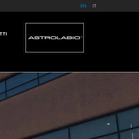
EN
IT
TTI