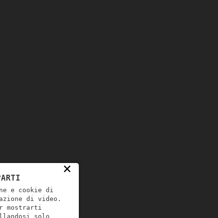
×
PARTI
ne e cookie di
azione di video.
r mostrarti
llandosi solo