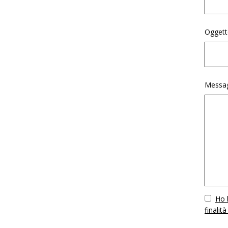
Oggett
Messag
Vuoto
Ho l
finalità