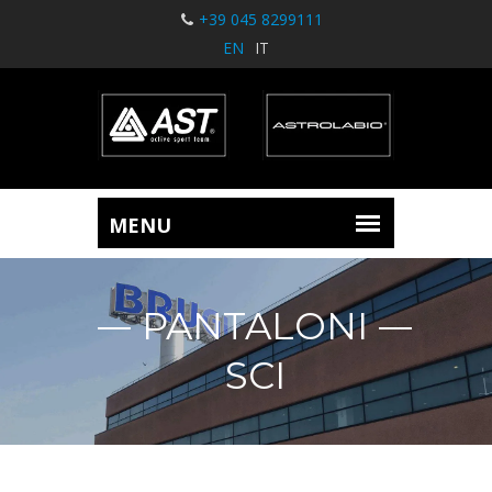
+39 045 8299111
EN
IT
PANTALONI
SCI