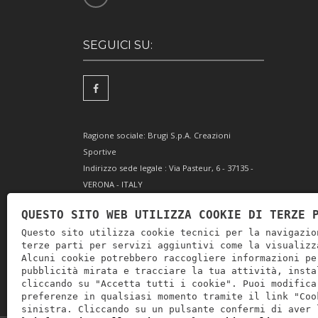
SEGUICI SU:
Ragione sociale: Brugi S.p.A. Creazioni
Sportive
Indirizzo sede legale : Via Pasteur, 6 - 37135 -
VERONA - ITALY
Partita IVA IT0088069 023 5
QUESTO SITO WEB UTILIZZA COOKIE DI TERZE 
Codice Fiscale e Iscrizione Reg. Impr. Verona
Questo sito utilizza cookie tecnici per la navigazio
0051416 024 1
terze parti per servizi aggiuntivi come la visualizz
REA 166179 Verona -Cap. Soc. € 10.000.000 i.v. -
Alcuni cookie potrebbero raccogliere informazioni pe
Posiz. meccanogr. VR 002505
pubblicità mirata e tracciare la tua attività, insta
cliccando su "Accetta tutti i cookie". Puoi modifica
preferenze in qualsiasi momento tramite il link "Coo
sinistra. Cliccando su un pulsante confermi di aver 