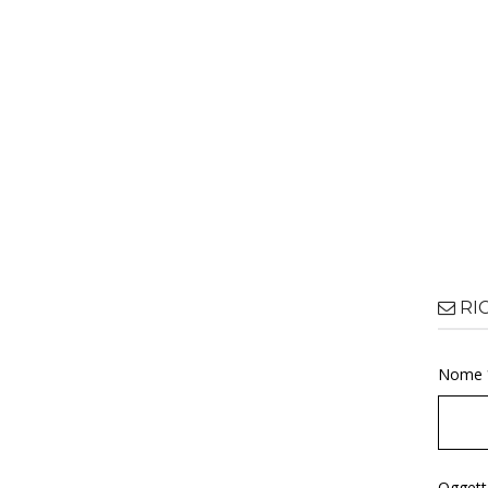
RI
Nome 
Oggett