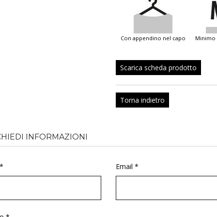
con appendino nel capo
minimo
Scarica scheda prodotto
Torna indietro
CHIEDI INFORMAZIONI
*
Email *
o *