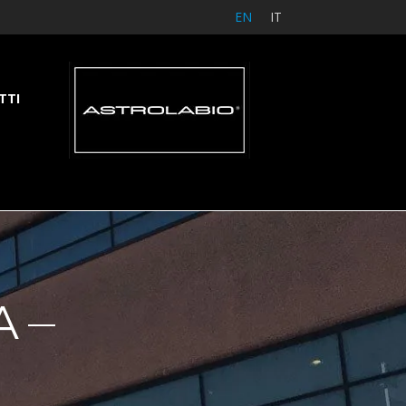
EN
IT
TTI
A