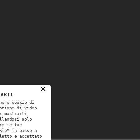
×
PARTI
ne e cookie di
azione di video.
r mostrarti
llandosi solo
re le tue
kie" in basso a
letto e accettato