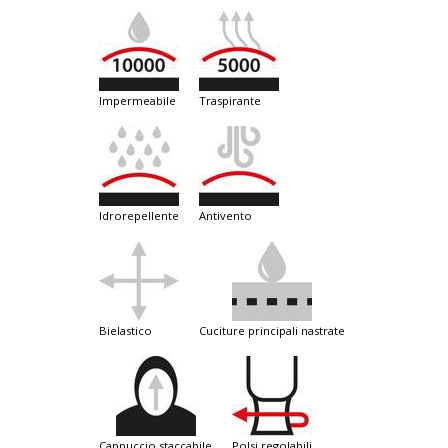
impermeabile
traspirante
idrorepellente
antivento
bielastico
cuciture principali nastrate
cappuccio staccabile
polsi regolabili