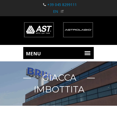
+39 045 8299111
EN
IT
GIACCA
IMBOTTITA