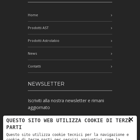
Home
Prodotti AST
Prodotti Astrolabio
News
Contatti
NEWSLETTER
Iscriviti alla nostra newsletter e rimani
aggiornato
×
QUESTO SITO WEB UTILIZZA COOKIE DI TERZE
PARTI
Ho letto l'informativa e autorizzo il
Questo sito utilizza cookie tecnici per la navigazione e
trattamento dei miei dati personali per le
cookie di terze parti per servizi aggiuntivi come la