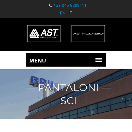
+39 045 8299111
EN
IT
PANTALONI
SCI