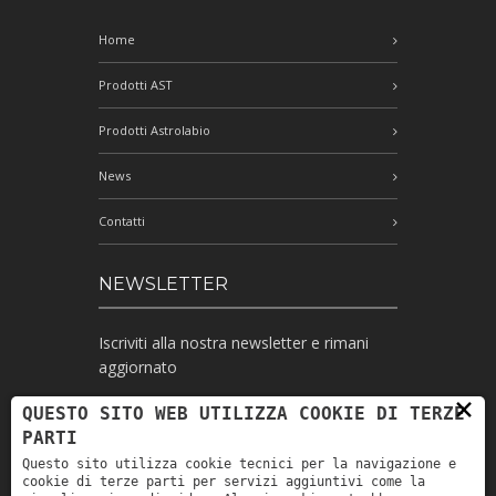
Home
Prodotti AST
Prodotti Astrolabio
News
Contatti
NEWSLETTER
Iscriviti alla nostra newsletter e rimani
aggiornato
×
QUESTO SITO WEB UTILIZZA COOKIE DI TERZE
PARTI
Ho letto l'informativa e autorizzo il
Questo sito utilizza cookie tecnici per la navigazione e
trattamento dei miei dati personali per le
cookie di terze parti per servizi aggiuntivi come la