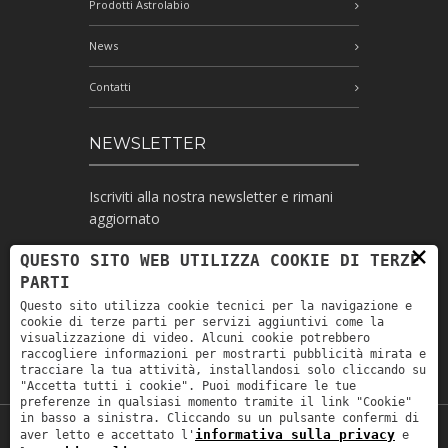
Prodotti Astrolabio
News
Contatti
NEWSLETTER
Iscriviti alla nostra newsletter e rimani
aggiornato
×
QUESTO SITO WEB UTILIZZA COOKIE DI TERZE
PARTI
Ho letto l'informativa e autorizzo il
Questo sito utilizza cookie tecnici per la navigazione e
trattamento dei miei dati personali per le
cookie di terze parti per servizi aggiuntivi come la
finalità ivi indicate *
visualizzazione di video. Alcuni cookie potrebbero
raccogliere informazioni per mostrarti pubblicità mirata e
tracciare la tua attività, installandosi solo cliccando su
"Accetta tutti i cookie". Puoi modificare le tue
preferenze in qualsiasi momento tramite il link "Cookie"
in basso a sinistra. Cliccando su un pulsante confermi di
informativa sulla privacy
aver letto e accettato l'
e
Copyright © 2019
Astrolabio
. P.IVA: