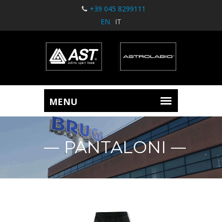
+39 045 8299111
EN
IT
PANTALONI