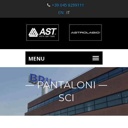
+39 045 8299111
EN
IT
PANTALONI
SCI