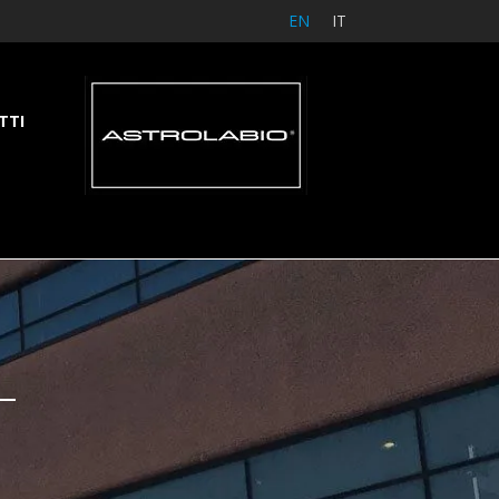
EN
IT
TTI