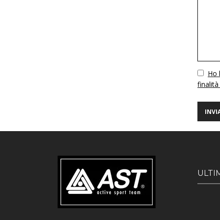
Vuoto
Ho l
finalità
ULTI