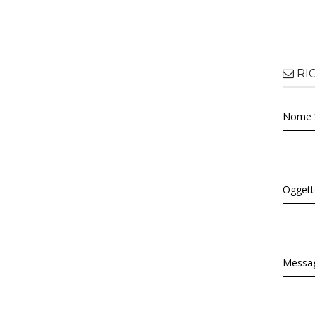
RI
Nome 
Oggett
Messag