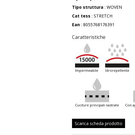
Tipo struttura
: WOVEN
Cat tess
: STRETCH
Ean
: 8055768176391
Caratteristiche
impermeabile
idrorepellente
cuciture principali nastrate
con 
Scarica scheda prodotto