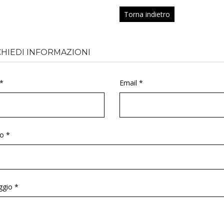
Torna indietro
CHIEDI INFORMAZIONI
*
Email *
o *
gio *