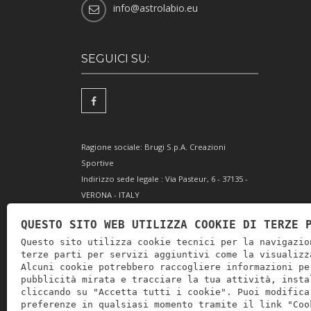
info@astrolabio.eu
SEGUICI SU:
Ragione sociale: Brugi S.p.A. Creazioni
Sportive
Indirizzo sede legale : Via Pasteur, 6 - 37135 -
VERONA - ITALY
Partita IVA IT0088069 023 5
QUESTO SITO WEB UTILIZZA COOKIE DI TERZE 
Codice Fiscale e Iscrizione Reg. Impr. Verona
Questo sito utilizza cookie tecnici per la navigazio
0051416 024 1
terze parti per servizi aggiuntivi come la visualizz
REA 166179 Verona -Cap. Soc. € 10.000.000 i.v. -
Alcuni cookie potrebbero raccogliere informazioni pe
Posiz. meccanogr. VR 002505
pubblicità mirata e tracciare la tua attività, insta
cliccando su "Accetta tutti i cookie". Puoi modifica
preferenze in qualsiasi momento tramite il link "Coo