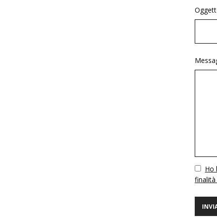
Oggett
Messag
Vuoto
Ho l
finalità