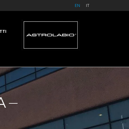
EN
IT
TTI
A