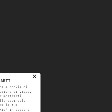
×
PARTI
ne e cookie di
azione di video.
r mostrarti
llandosi solo
re le tue
kie" in basso a