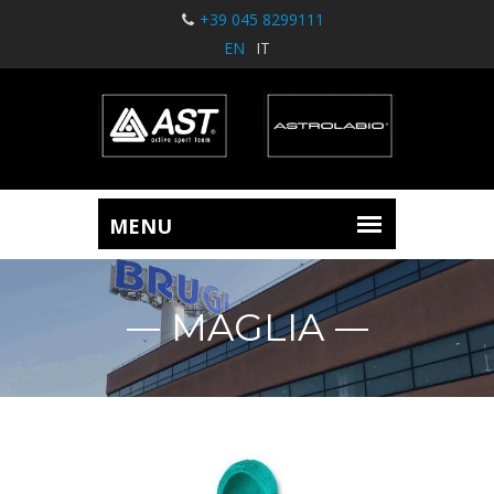
+39 045 8299111
EN
IT
MAGLIA