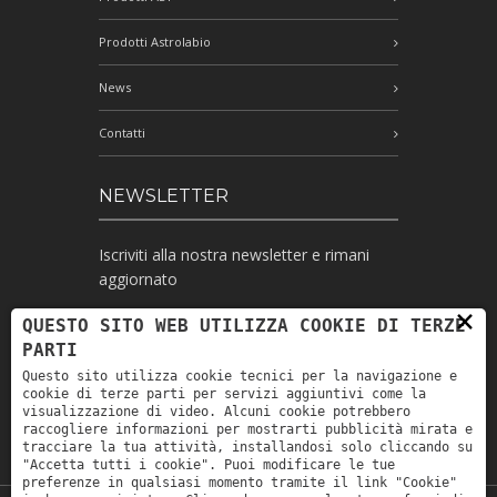
Prodotti Astrolabio
News
Contatti
NEWSLETTER
Iscriviti alla nostra newsletter e rimani
aggiornato
×
QUESTO SITO WEB UTILIZZA COOKIE DI TERZE
PARTI
Ho letto l'informativa e autorizzo il
Questo sito utilizza cookie tecnici per la navigazione e
trattamento dei miei dati personali per le
cookie di terze parti per servizi aggiuntivi come la
finalità ivi indicate *
visualizzazione di video. Alcuni cookie potrebbero
raccogliere informazioni per mostrarti pubblicità mirata e
tracciare la tua attività, installandosi solo cliccando su
"Accetta tutti i cookie". Puoi modificare le tue
preferenze in qualsiasi momento tramite il link "Cookie"