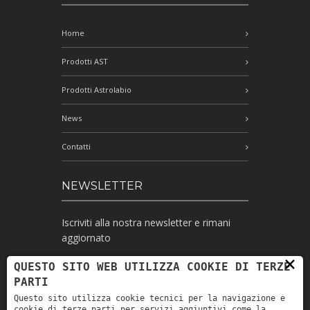
Home
Prodotti AST
Prodotti Astrolabio
News
Contatti
NEWSLETTER
Iscriviti alla nostra newsletter e rimani
aggiornato
×
QUESTO SITO WEB UTILIZZA COOKIE DI TERZE
PARTI
Ho letto l'informativa e autorizzo il
Questo sito utilizza cookie tecnici per la navigazione e
trattamento dei miei dati personali per le
cookie di terze parti per servizi aggiuntivi come la