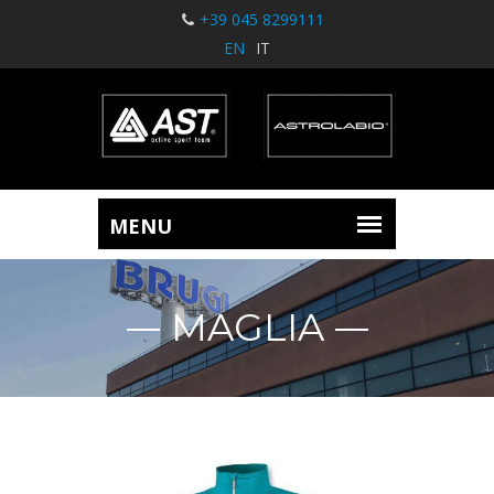
+39 045 8299111
EN
IT
MAGLIA