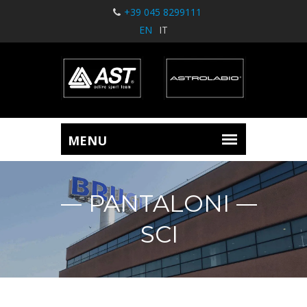
+39 045 8299111
EN
IT
PANTALONI
SCI