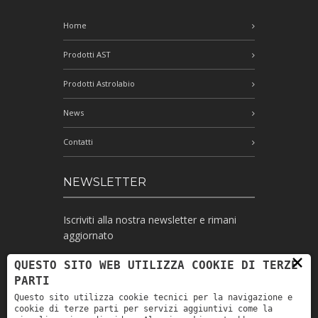
Home
Prodotti AST
Prodotti Astrolabio
News
Contatti
NEWSLETTER
Iscriviti alla nostra newsletter e rimani
aggiornato
×
QUESTO SITO WEB UTILIZZA COOKIE DI TERZE
PARTI
Ho letto l'informativa e autorizzo il
Questo sito utilizza cookie tecnici per la navigazione e
trattamento dei miei dati personali per le
cookie di terze parti per servizi aggiuntivi come la