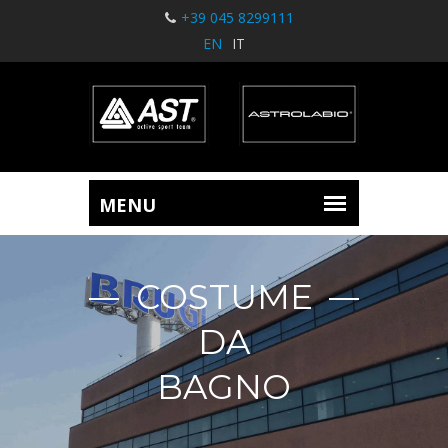
+39 045 8299111
EN
IT
COSTUME
DA
BAGNO