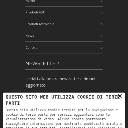
Home
Prodotti AST
Prodotti Astrolabio
News
Contatti
NEWSLETTER
Iscriviti alla nostra newsletter e rimani
aggiornato
×
QUESTO SITO WEB UTILIZZA COOKIE DI TERZE
PARTI
Ho letto l'informativa e autorizzo il
Questo sito utilizza cookie tecnici per la navigazione e
trattamento dei miei dati personali per le
cookie di terze parti per servizi aggiuntivi come la
finalità ivi indicate *
visualizzazione di video. Alcuni cookie potrebbero
raccogliere informazioni per mostrarti pubblicità mirata e