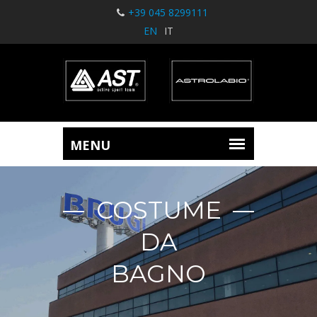
+39 045 8299111
EN
IT
COSTUME
DA
BAGNO