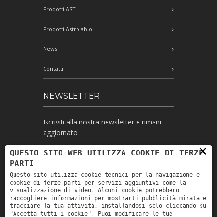
Prodotti AST
Prodotti Astrolabio
News
Contatti
NEWSLETTER
Iscriviti alla nostra newsletter e rimani
aggiornato
×
QUESTO SITO WEB UTILIZZA COOKIE DI TERZE
PARTI
Ho letto l'informativa e autorizzo il
Questo sito utilizza cookie tecnici per la navigazione e
trattamento dei miei dati personali per le
cookie di terze parti per servizi aggiuntivi come la
finalità ivi indicate *
visualizzazione di video. Alcuni cookie potrebbero
raccogliere informazioni per mostrarti pubblicità mirata e
tracciare la tua attività, installandosi solo cliccando su
"Accetta tutti i cookie". Puoi modificare le tue