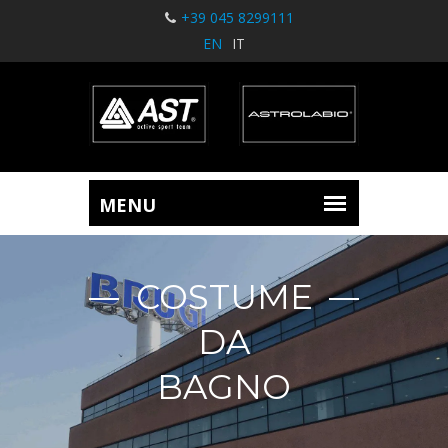
+39 045 8299111
EN
IT
COSTUME
DA
BAGNO