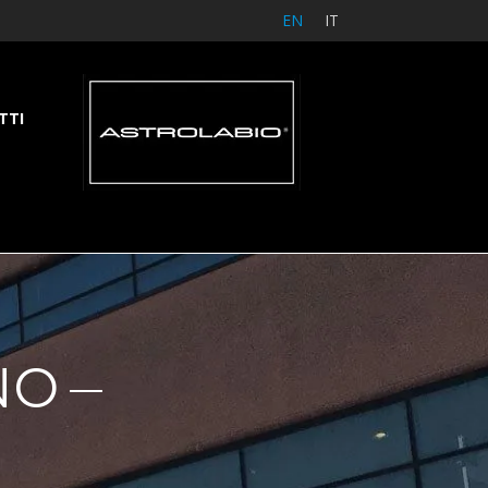
EN
IT
TTI
NO