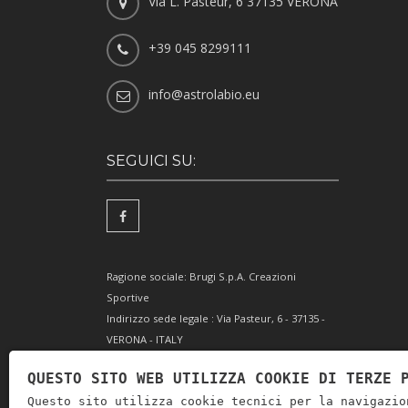
Via L. Pasteur, 6 37135 VERONA
+39 045 8299111
info@astrolabio.eu
SEGUICI SU:
Ragione sociale: Brugi S.p.A. Creazioni
Sportive
Indirizzo sede legale : Via Pasteur, 6 - 37135 -
VERONA - ITALY
Partita IVA IT0088069 023 5
QUESTO SITO WEB UTILIZZA COOKIE DI TERZE 
Codice Fiscale e Iscrizione Reg. Impr. Verona
Questo sito utilizza cookie tecnici per la navigazio
0051416 024 1