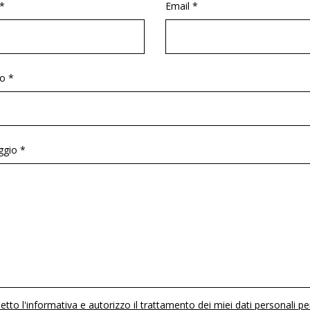
*
Email *
o *
gio *
etto l'informativa e autorizzo il trattamento dei miei dati personali pe