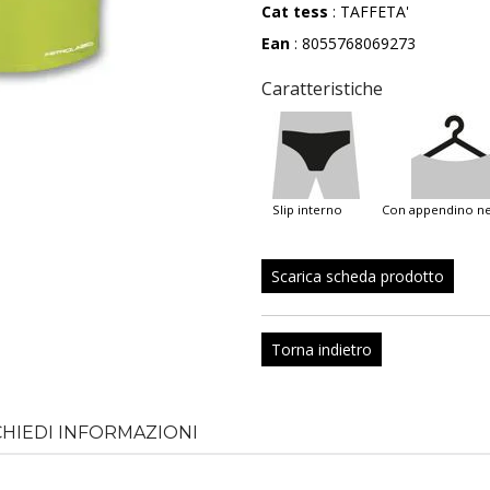
Cat tess
: TAFFETA'
Ean
: 8055768069273
Caratteristiche
slip interno
con appendino n
Scarica scheda prodotto
Torna indietro
CHIEDI INFORMAZIONI