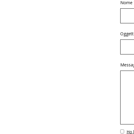
Nome 
Oggett
Messag
Vuoto
Ho l