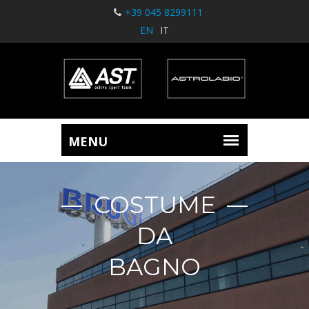
+39 045 8299111
EN
IT
COSTUME
DA
BAGNO