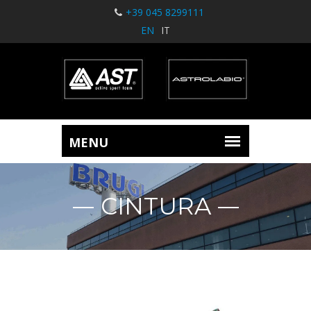
+39 045 8299111
EN
IT
CINTURA