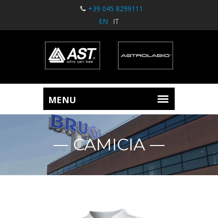
+39 045 8299111
EN
IT
CAMICIA