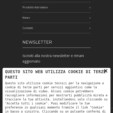
Prodotti Astrolabio
News
Contatti
NEWSLETTER
Iscriviti alla nostra newsletter e rimani
aggiornato
×
QUESTO SITO WEB UTILIZZA COOKIE DI TERZE
PARTI
Ho letto l'informativa e autorizzo il
Questo sito utilizza cookie tecnici per la navigazione e
trattamento dei miei dati personali per le
cookie di terze parti per servizi aggiuntivi come la
finalità ivi indicate *
visualizzazione di video. Alcuni cookie potrebbero
raccogliere informazioni per mostrarti pubblicità mirata e
tracciare la tua attività, installandosi solo cliccando su
"Accetta tutti i cookie". Puoi modificare le tue
preferenze in qualsiasi momento tramite il link "Cookie"
in basso a sinistra. Cliccando su un pulsante confermi di