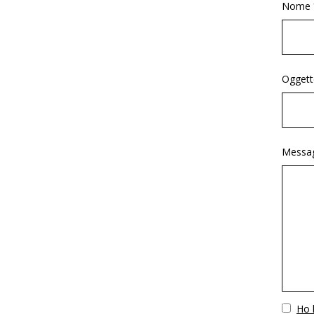
Nome 
Oggett
Messag
Vuoto
Ho l