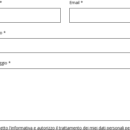
*
Email *
o *
gio *
etto l'informativa e autorizzo il trattamento dei miei dati personali pe