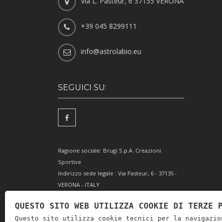
Via L. Pasteur, 6 37135 VERONA
+39 045 8299111
info@astrolabio.eu
SEGUICI SU:
Ragione sociale: Brugi S.p.A. Creazioni
Sportive
Indirizzo sede legale : Via Pasteur, 6 - 37135 -
VERONA - ITALY
Partita IVA IT0088069 023 5
QUESTO SITO WEB UTILIZZA COOKIE DI TERZE 
Codice Fiscale e Iscrizione Reg. Impr. Verona
Questo sito utilizza cookie tecnici per la navigazio
0051416 024 1