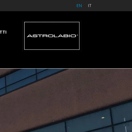
EN
IT
TTI