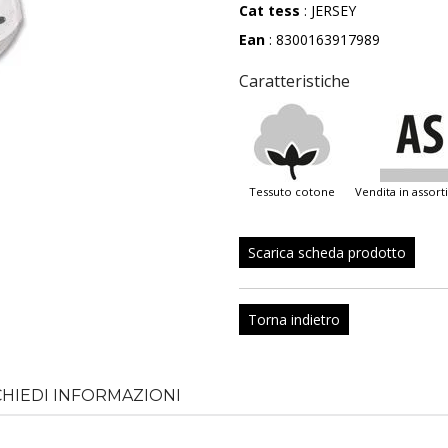
Cat tess
: JERSEY
Ean
: 8300163917989
Caratteristiche
tessuto cotone
vendita in assor
Scarica scheda prodotto
Torna indietro
CHIEDI INFORMAZIONI