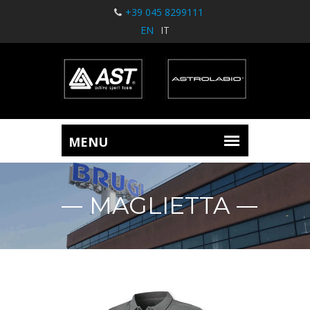
+39 045 8299111
EN
IT
MAGLIETTA