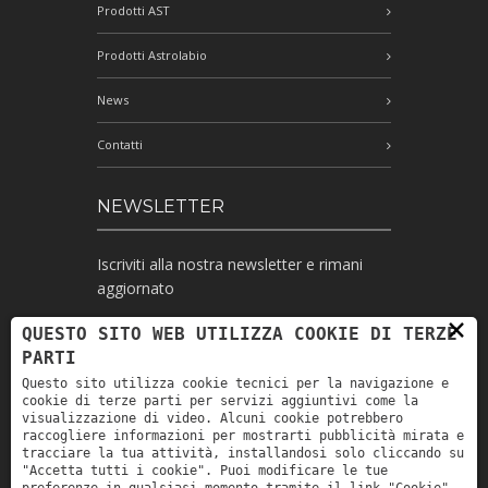
Prodotti AST
Prodotti Astrolabio
News
Contatti
NEWSLETTER
Iscriviti alla nostra newsletter e rimani
aggiornato
×
QUESTO SITO WEB UTILIZZA COOKIE DI TERZE
PARTI
Ho letto l'informativa e autorizzo il
Questo sito utilizza cookie tecnici per la navigazione e
trattamento dei miei dati personali per le
cookie di terze parti per servizi aggiuntivi come la
finalità ivi indicate *
visualizzazione di video. Alcuni cookie potrebbero
raccogliere informazioni per mostrarti pubblicità mirata e
tracciare la tua attività, installandosi solo cliccando su
"Accetta tutti i cookie". Puoi modificare le tue