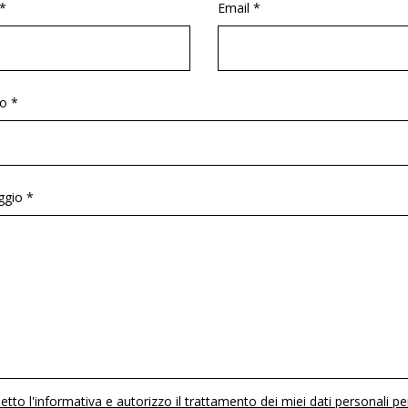
*
Email *
o *
gio *
etto l'informativa e autorizzo il trattamento dei miei dati personali pe