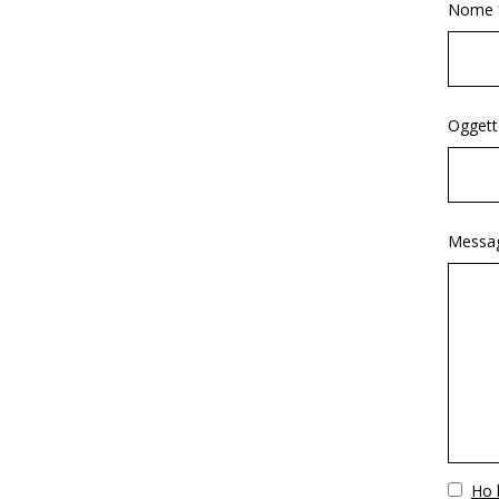
Nome 
Oggett
Messag
Vuoto
Ho l