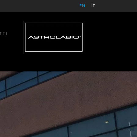
EN
IT
TTI