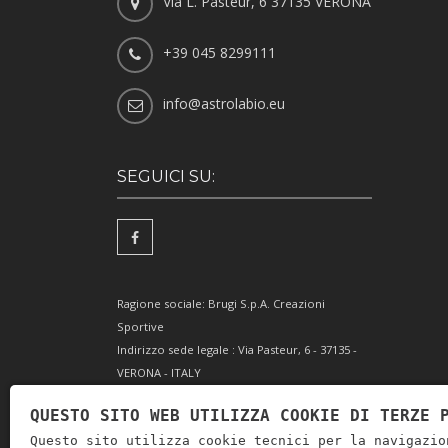
Via L. Pasteur, 6 37135 VERONA
+39 045 8299111
info@astrolabio.eu
SEGUICI SU:
Ragione sociale: Brugi S.p.A. Creazioni
Sportive
Indirizzo sede legale : Via Pasteur, 6 - 37135 -
VERONA - ITALY
Partita IVA IT0088069 023 5
QUESTO SITO WEB UTILIZZA COOKIE DI TERZE 
Codice Fiscale e Iscrizione Reg. Impr. Verona
Questo sito utilizza cookie tecnici per la navigazio
0051416 024 1