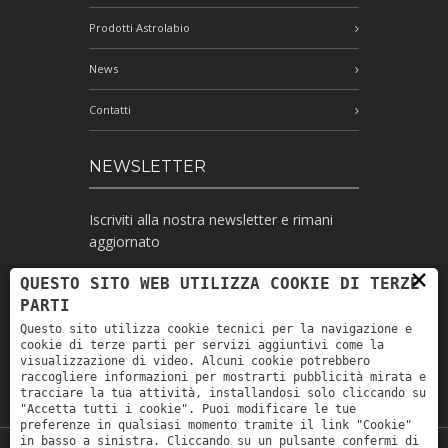
Prodotti Astrolabio
News
Contatti
NEWSLETTER
Iscriviti alla nostra newsletter e rimani
aggiornato
×
QUESTO SITO WEB UTILIZZA COOKIE DI TERZE
PARTI
Ho letto l'informativa e autorizzo il
Questo sito utilizza cookie tecnici per la navigazione e
trattamento dei miei dati personali per le
cookie di terze parti per servizi aggiuntivi come la
finalità ivi indicate *
visualizzazione di video. Alcuni cookie potrebbero
raccogliere informazioni per mostrarti pubblicità mirata e
tracciare la tua attività, installandosi solo cliccando su
"Accetta tutti i cookie". Puoi modificare le tue
preferenze in qualsiasi momento tramite il link "Cookie"
in basso a sinistra. Cliccando su un pulsante confermi di