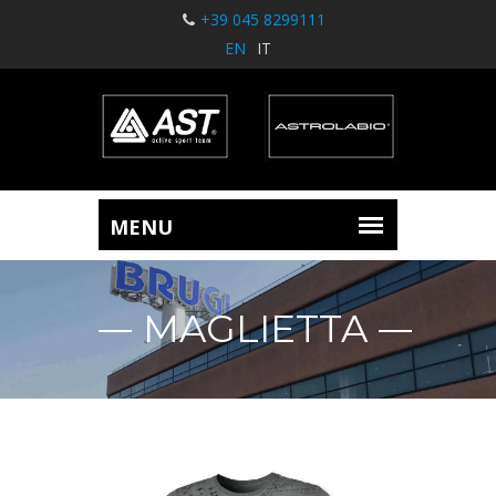
+39 045 8299111
EN
IT
MAGLIETTA