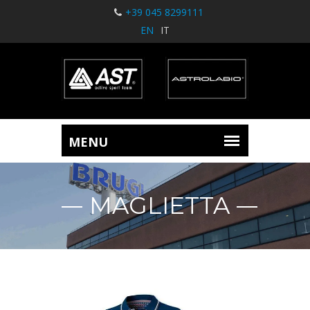
+39 045 8299111
EN
IT
MAGLIETTA