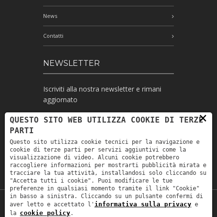
News
Contatti
NEWSLETTER
Iscriviti alla nostra newsletter e rimani
aggiornato
×
QUESTO SITO WEB UTILIZZA COOKIE DI TERZE
PARTI
Ho letto l'informativa e autorizzo il
Questo sito utilizza cookie tecnici per la navigazione e
trattamento dei miei dati personali per le
cookie di terze parti per servizi aggiuntivi come la
finalità ivi indicate *
visualizzazione di video. Alcuni cookie potrebbero
raccogliere informazioni per mostrarti pubblicità mirata e
tracciare la tua attività, installandosi solo cliccando su
"Accetta tutti i cookie". Puoi modificare le tue
preferenze in qualsiasi momento tramite il link "Cookie"
in basso a sinistra. Cliccando su un pulsante confermi di
informativa sulla privacy
aver letto e accettato l'
e
Copyright © 2019
Astrolabio
. P.IVA:
cookie policy
la
.