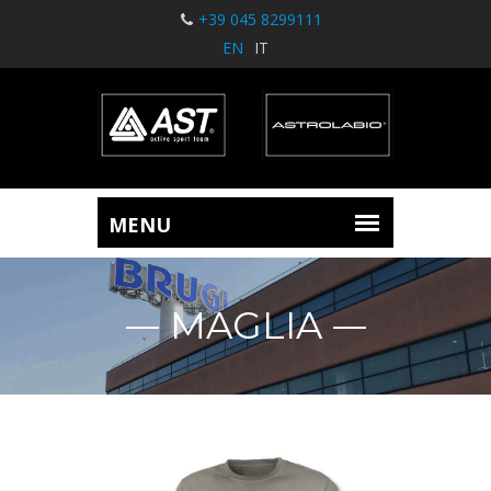
+39 045 8299111
EN
IT
MAGLIA