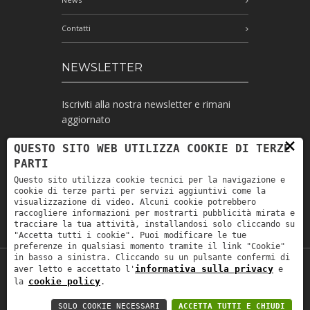
Contatti
NEWSLETTER
Iscriviti alla nostra newsletter e rimani
aggiornato
×
QUESTO SITO WEB UTILIZZA COOKIE DI TERZE
PARTI
Ho letto l'informativa e autorizzo il
Questo sito utilizza cookie tecnici per la navigazione e
trattamento dei miei dati personali per le
cookie di terze parti per servizi aggiuntivi come la
finalità ivi indicate *
visualizzazione di video. Alcuni cookie potrebbero
raccogliere informazioni per mostrarti pubblicità mirata e
tracciare la tua attività, installandosi solo cliccando su
"Accetta tutti i cookie". Puoi modificare le tue
preferenze in qualsiasi momento tramite il link "Cookie"
in basso a sinistra. Cliccando su un pulsante confermi di
informativa sulla privacy
aver letto e accettato l'
e
Copyright © 2019
Astrolabio
. P.IVA:
cookie policy
la
.
IT00880690235 - All Rights Reserved -
Privacy policy
-
Privacy policy B2B
-
Area
SOLO COOKIE NECESSARI
ACCETTA TUTTI E CHIUDI