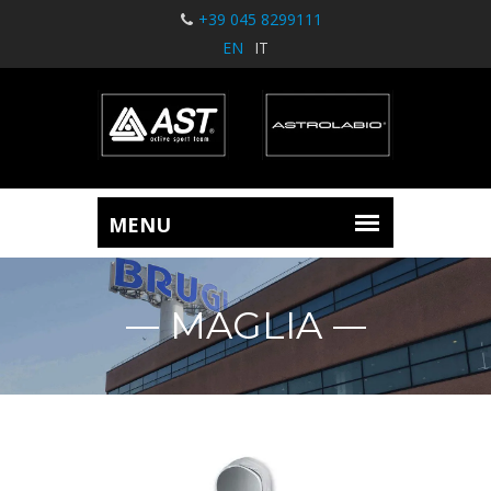
+39 045 8299111
EN
IT
MAGLIA