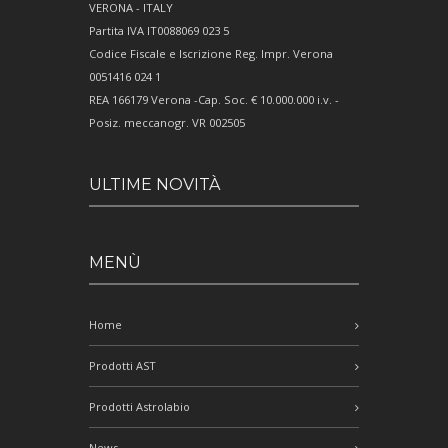
VERONA - ITALY
Partita IVA IT0088069 023 5
Codice Fiscale e Iscrizione Reg. Impr. Verona
0051416 024 1
REA 166179 Verona -Cap. Soc. € 10.000.000 i.v. -
Posiz. meccanogr. VR 002505
ULTIME NOVITÀ
MENÙ
Home
Prodotti AST
Prodotti Astrolabio
News