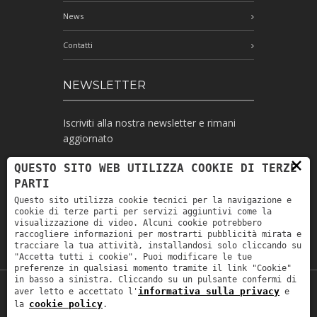
News
Contatti
NEWSLETTER
Iscriviti alla nostra newsletter e rimani
aggiornato
×
QUESTO SITO WEB UTILIZZA COOKIE DI TERZE
PARTI
Ho letto l'informativa e autorizzo il
Questo sito utilizza cookie tecnici per la navigazione e
trattamento dei miei dati personali per le
cookie di terze parti per servizi aggiuntivi come la
finalità ivi indicate *
visualizzazione di video. Alcuni cookie potrebbero
raccogliere informazioni per mostrarti pubblicità mirata e
tracciare la tua attività, installandosi solo cliccando su
"Accetta tutti i cookie". Puoi modificare le tue
preferenze in qualsiasi momento tramite il link "Cookie"
in basso a sinistra. Cliccando su un pulsante confermi di
informativa sulla privacy
aver letto e accettato l'
e
Copyright © 2019
Astrolabio
. P.IVA:
cookie policy
la
.
IT00880690235 - All Rights Reserved -