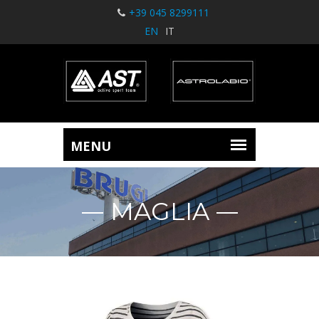
+39 045 8299111
EN
IT
MAGLIA