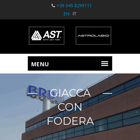
+39 045 8299111
EN
IT
GIACCA
CON
FODERA