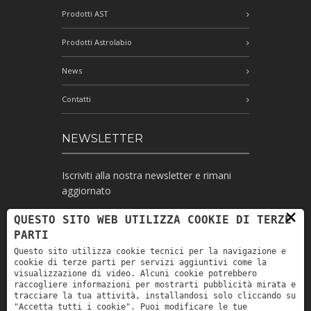
Prodotti AST
Prodotti Astrolabio
News
Contatti
NEWSLETTER
Iscriviti alla nostra newsletter e rimani
aggiornato
×
QUESTO SITO WEB UTILIZZA COOKIE DI TERZE
PARTI
Ho letto l'informativa e autorizzo il
Questo sito utilizza cookie tecnici per la navigazione e
trattamento dei miei dati personali per le
cookie di terze parti per servizi aggiuntivi come la
finalità ivi indicate *
visualizzazione di video. Alcuni cookie potrebbero
raccogliere informazioni per mostrarti pubblicità mirata e
tracciare la tua attività, installandosi solo cliccando su
"Accetta tutti i cookie". Puoi modificare le tue