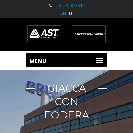
+39 045 8299111
EN
IT
GIACCA
CON
FODERA