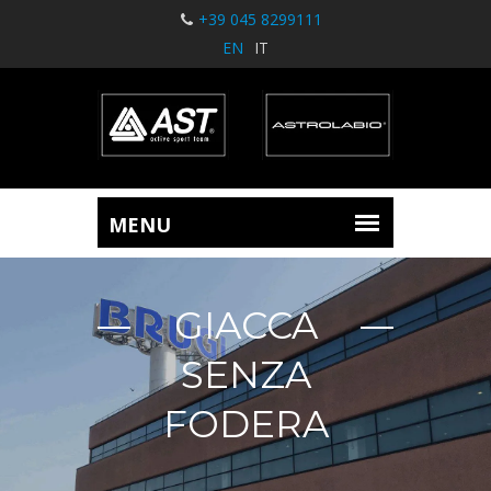
+39 045 8299111
EN
IT
GIACCA
SENZA
FODERA