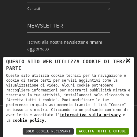
Contatti
NEWSLETTER
Iscriviti alla nostra newsletter e rimani
aggiornato
×
QUESTO SITO WEB UTILIZZA COOKIE DI TERZE
PARTI
Ho letto l'informativa e autorizzo il
Questo sito utilizza cookie tecnici per la navigazione e
trattamento dei miei dati personali per le
cookie di terze parti per servizi aggiuntivi come la
finalità ivi indicate *
visualizzazione di video. Alcuni cookie potrebbero
raccogliere informazioni per mostrarti pubblicità mirata e
tracciare la tua attività, installandosi solo cliccando su
"Accetta tutti i cookie". Puoi modificare le tue
preferenze in qualsiasi momento tramite il link "Cookie"
in basso a sinistra. Cliccando su un pulsante confermi di
informativa sulla privacy
aver letto e accettato l'
e
Copyright © 2019
Astrolabio
. P.IVA:
cookie policy
la
.
IT00880690235 - All Rights Reserved -
Privacy policy
-
Privacy policy B2B
-
Area
SOLO COOKIE NECESSARI
ACCETTA TUTTI E CHIUDI