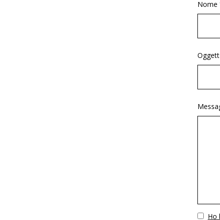
Nome 
Oggett
Messag
Vuoto
Ho l