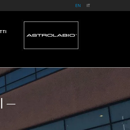
EN
IT
TTI
I