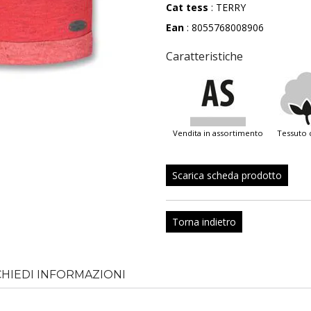
Cat tess
: TERRY
Ean
: 8055768008906
Caratteristiche
vendita in assortimento
tessuto
Scarica scheda prodotto
Torna indietro
CHIEDI INFORMAZIONI