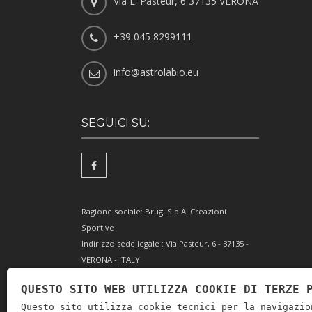
Via L. Pasteur, 6 37135 VERONA
+39 045 8299111
info@astrolabio.eu
SEGUICI SU:
Ragione sociale: Brugi S.p.A. Creazioni
Sportive
Indirizzo sede legale : Via Pasteur, 6 - 37135 -
VERONA - ITALY
Partita IVA IT0088069 023 5
QUESTO SITO WEB UTILIZZA COOKIE DI TERZE 
Codice Fiscale e Iscrizione Reg. Impr. Verona
Questo sito utilizza cookie tecnici per la navigazio
0051416 024 1