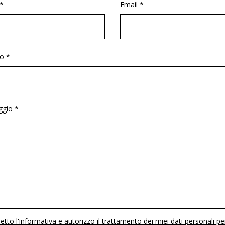
*
Email *
o *
gio *
etto l'informativa e autorizzo il trattamento dei miei dati personali pe