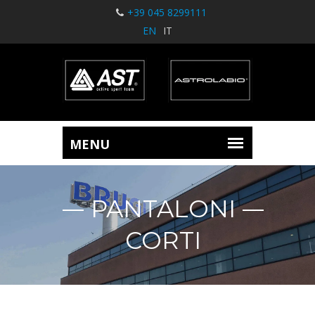
+39 045 8299111
EN
IT
PANTALONI
CORTI