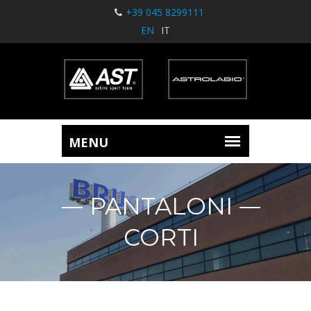
+39 045 8299111
EN
IT
PANTALONI
CORTI