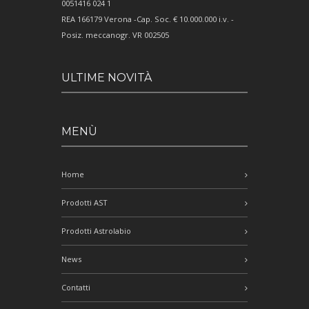
0051416 024 1
REA 166179 Verona -Cap. Soc. € 10.000.000 i.v. -
Posiz. meccanogr. VR 002505
ULTIME NOVITÀ
MENÙ
Home
Prodotti AST
Prodotti Astrolabio
News
Contatti