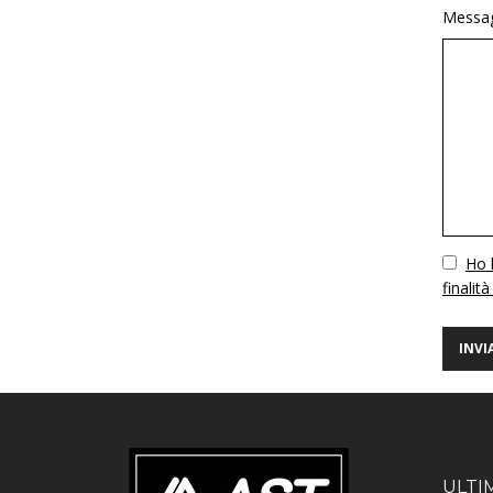
Messag
Vuoto
Ho l
finalità
ULTI