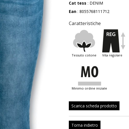
Cat tess
: DENIM
Ean
: 8055768111712
Caratteristiche
tessuto cotone
vita regolare
minimo ordine iniziale
Scarica scheda prodotto
Torna indietro