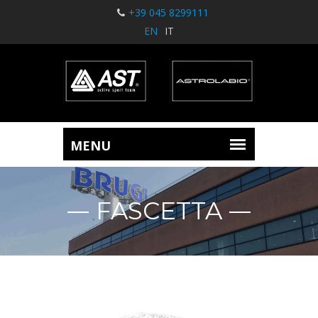
+39 045 8299111
EN
IT
FASCETTA