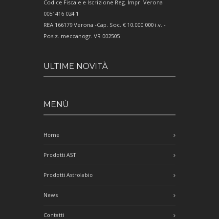
Codice Fiscale e Iscrizione Reg. Impr. Verona
0051416 024 1
REA 166179 Verona -Cap. Soc. € 10.000.000 i.v. -
Posiz. meccanogr. VR 002505
ULTIME NOVITÀ
MENÙ
Home
Prodotti AST
Prodotti Astrolabio
News
Contatti