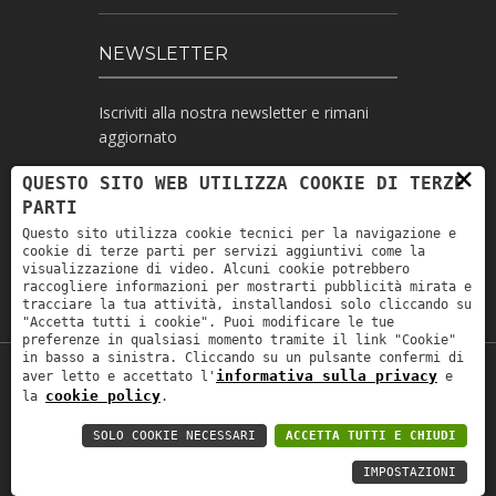
NEWSLETTER
Iscriviti alla nostra newsletter e rimani
aggiornato
×
QUESTO SITO WEB UTILIZZA COOKIE DI TERZE
PARTI
Ho letto l'informativa e autorizzo il
Questo sito utilizza cookie tecnici per la navigazione e
trattamento dei miei dati personali per le
cookie di terze parti per servizi aggiuntivi come la
finalità ivi indicate *
visualizzazione di video. Alcuni cookie potrebbero
raccogliere informazioni per mostrarti pubblicità mirata e
tracciare la tua attività, installandosi solo cliccando su
"Accetta tutti i cookie". Puoi modificare le tue
preferenze in qualsiasi momento tramite il link "Cookie"
in basso a sinistra. Cliccando su un pulsante confermi di
informativa sulla privacy
aver letto e accettato l'
e
Copyright © 2019
Astrolabio
. P.IVA:
cookie policy
la
.
IT00880690235 - All Rights Reserved -
Privacy policy
-
Privacy policy B2B
-
Area
SOLO COOKIE NECESSARI
ACCETTA TUTTI E CHIUDI
riservata
IMPOSTAZIONI